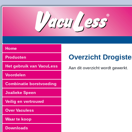
Home
Overzicht Drogiste
Producten
Het gebruik van VacuLess
Aan dit overzicht wordt gewerkt.
Voordelen
Combinatie borstvoeding
Joalieke Speen
Veilig en vertrouwd
Over Vaculess
Waar te koop
Downloads