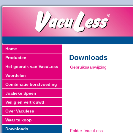
Home
Downloads
Producten
Het gebruik van VacuLess
Gebruiksaanwijzing
Voordelen
Combinatie borstvoeding
Joalieke Speen
Veilig en vertrouwd
Over Vaculess
Waar te koop
Downloads
Folder_VacuLess