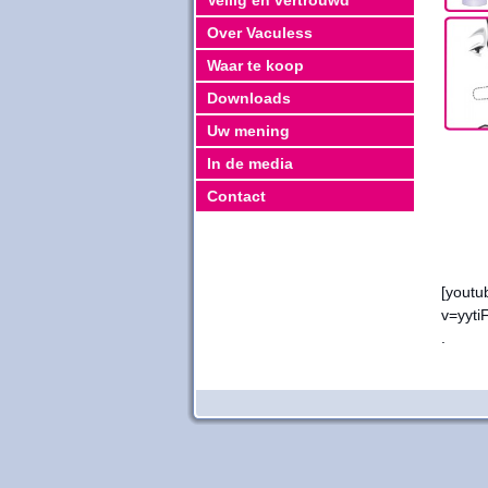
Veilig en vertrouwd
Over Vaculess
Waar te koop
Downloads
Uw mening
In de media
Contact
[youtu
v
.