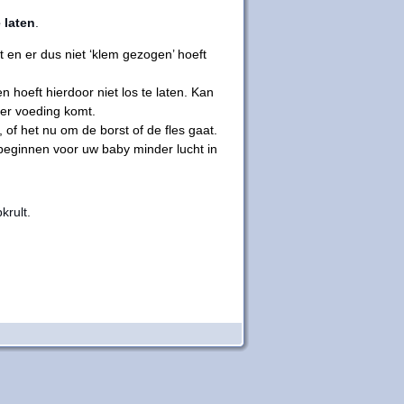
 laten
.
 en er dus niet ‘klem gezogen’ hoeft
 hoeft hierdoor niet los te laten. Kan
 er voeding komt.
t, of het nu om de borst of de fles gaat.
eginnen voor uw baby minder lucht in
krult.
8[/youtube]