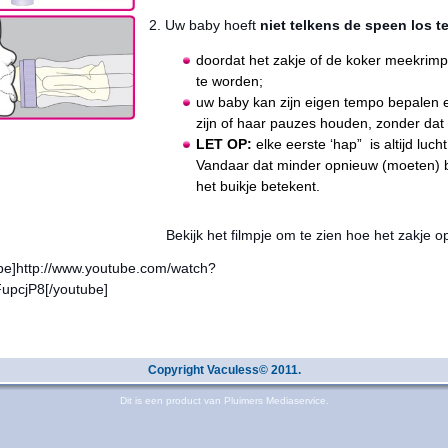
2.
Uw baby hoeft
niet telkens de speen los te
doordat het zakje of de koker meekrimpt
te worden;
uw baby kan zijn eigen tempo bepalen en
zijn of haar pauzes houden, zonder dat
LET OP:
elke eerste ‘hap” is altijd luch
Vandaar dat minder opnieuw (moeten) b
het buikje betekent.
Bekijk het filmpje om te zien hoe het zakje op
be]http://www.youtube.com/watch?
=yytiFupcjP
Copyright Vaculess© 2011.
Dit is een product van Pluimers Mediaservice.