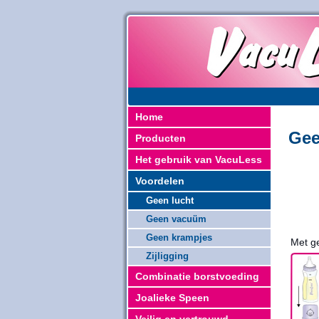
Home
Gee
Producten
Het gebruik van VacuLess
Voordelen
Geen lucht
Geen vacuüm
Geen krampjes
Met ge
Zijligging
Combinatie borstvoeding
Joalieke Speen