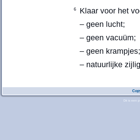
Klaar voor het v
6
– geen lucht;
– geen vacuüm;
– geen krampjes
– natuurlijke zijl
Copy
Dit is een 