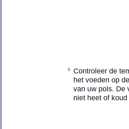
Controleer de te
5
het voeden op d
van uw pols. De
niet heet of kou