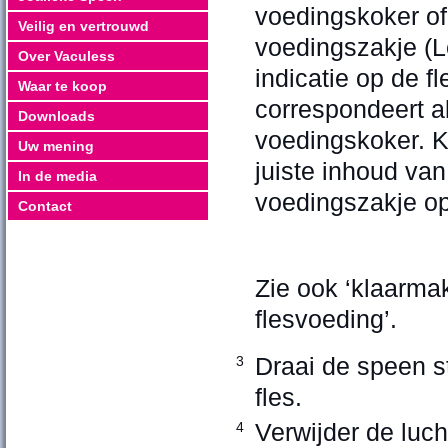
voedingskoker of
Veilig en vertrouwd
voedingszakje (L
Over Vaculess
indicatie op de fl
Waar te koop
correspondeert a
Downloads
voedingskoker. K
Uw mening
juiste inhoud van
In de media
voedingszakje op 
Contact
Zie ook ‘klaarma
flesvoeding’.
Draai de speen s
3
fles.
Verwijder de luch
4