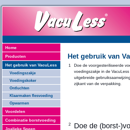
Home
Het gebruik van V
Producten
Het gebruik van VacuLess
1
Doe de voorgesteriliseerde vo
voedingszakje in de VacuLess f
Voedingszakje
uitgebreide gebruiksaanwijzin
Voedingskoker
zijkant van de verpakking.
Ontluchten
Klaarmaken flesvoeding
Opwarmen
Voordelen
Combinatie borstvoeding
Doe de (borst-)v
2
Joalieke Speen